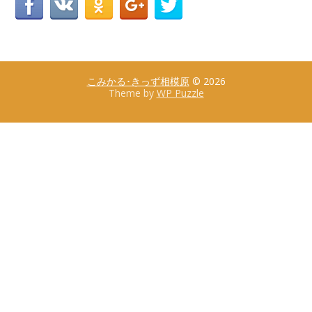
こみかる･きっず相模原
© 2026
Theme by
WP Puzzle