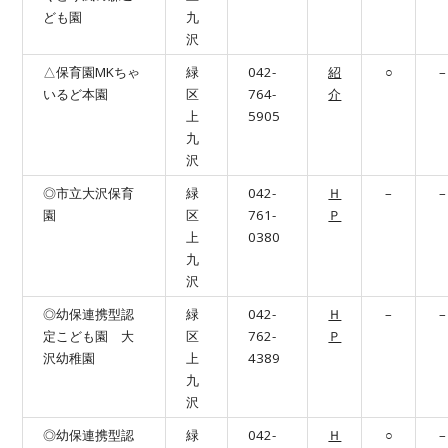
ども園
九
沢
△保育園MKちゃ
緑
042-
紹
○
–
いるど本園
区
764-
介
上
5905
九
沢
◎市立大沢保育
緑
042-
Ｈ
–
–
園
区
761-
Ｐ
上
0380
九
沢
◎幼保連携型認
緑
042-
Ｈ
–
–
定こども園 大
区
762-
Ｐ
沢幼稚園
上
4389
九
沢
◎幼保連携型認
緑
042-
Ｈ
○
–