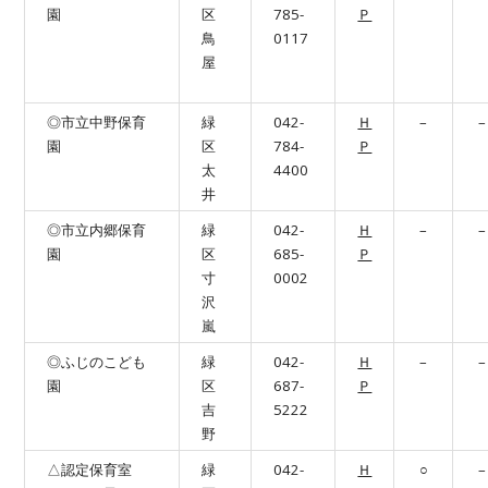
園
区
785-
Ｐ
鳥
0117
屋
◎市立中野保育
緑
042-
Ｈ
–
–
園
区
784-
Ｐ
太
4400
井
◎市立内郷保育
緑
042-
Ｈ
–
–
園
区
685-
Ｐ
寸
0002
沢
嵐
◎ふじのこども
緑
042-
Ｈ
–
–
園
区
687-
Ｐ
吉
5222
野
△認定保育室
緑
042-
Ｈ
○
–