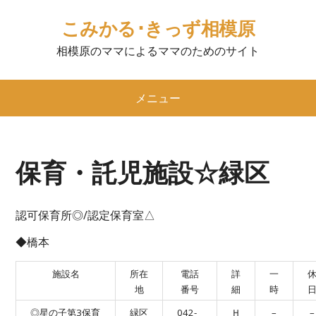
こみかる･きっず相模原
相模原のママによるママのためのサイト
メニュー
保育・託児施設☆緑区
認可保育所◎/認定保育室△
◆橋本
施設名
所在
電話
詳
一
地
番号
細
時
◎星の子第3保育
緑区
042-
Ｈ
–
–