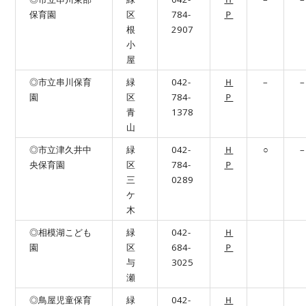
保育園
区
784-
Ｐ
根
2907
小
屋
◎市立串川保育
緑
042-
Ｈ
–
–
園
区
784-
Ｐ
青
1378
山
◎市立津久井中
緑
042-
Ｈ
○
–
央保育園
区
784-
Ｐ
三
0289
ケ
木
◎相模湖こども
緑
042-
Ｈ
園
区
684-
Ｐ
与
3025
瀬
◎鳥屋児童保育
緑
042-
Ｈ