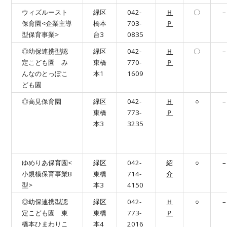
ウィズルースト
緑区
042-
Ｈ
〇
–
保育園<企業主導
橋本
703-
Ｐ
型保育事業>
台3
0835
◎幼保連携型認
緑区
042-
Ｈ
〇
–
定こども園 み
東橋
770-
Ｐ
んなのとっぽこ
本1
1609
ども園
◎高見保育園
緑区
042-
Ｈ
○
–
東橋
773-
Ｐ
本3
3235
ゆめりあ保育園<
緑区
042-
紹
○
–
小規模保育事業B
東橋
714-
介
型>
本3
4150
◎幼保連携型認
緑区
042-
Ｈ
○
–
定こども園 東
東橋
773-
Ｐ
橋本ひまわりこ
本4
2016