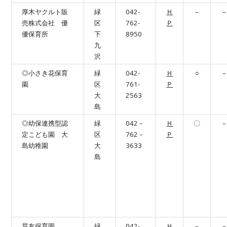
厚木ヤクルト販
緑
042-
Ｈ
–
–
売株式会社 優
区
762-
Ｐ
優保育所
下
8950
九
沢
◎小さき花保育
緑
042-
Ｈ
○
–
園
区
761-
Ｐ
大
2563
島
◎幼保連携型認
緑
042－
Ｈ
〇
–
定こども園 大
区
762－
Ｐ
島幼稚園
大
3633
島
晃友保育園
緑
042-
Ｈ
–
–