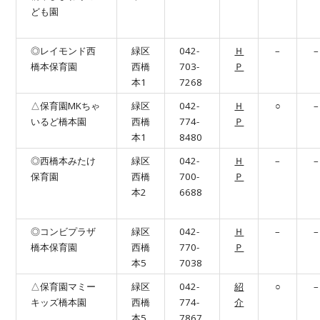
ども園
◎レイモンド西
緑区
042-
Ｈ
–
–
橋本保育園
西橋
703-
Ｐ
本1
7268
△保育園MKちゃ
緑区
042-
Ｈ
○
–
いるど橋本園
西橋
774-
Ｐ
本1
8480
◎西橋本みたけ
緑区
042-
Ｈ
–
–
保育園
西橋
700-
Ｐ
本2
6688
◎コンビプラザ
緑区
042-
Ｈ
–
–
橋本保育園
西橋
770-
Ｐ
本5
7038
△保育園マミー
緑区
042-
紹
○
–
キッズ橋本園
西橋
774-
介
本5
7867