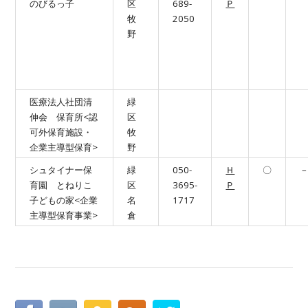
のびるっ子
区
689-
Ｐ
牧
2050
野
医療法人社団清
緑
伸会 保育所<認
区
可外保育施設・
牧
企業主導型保育>
野
シュタイナー保
緑
050-
Ｈ
〇
–
育園 とねりこ
区
3695-
Ｐ
子どもの家<企業
名
1717
主導型保育事業>
倉