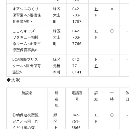
オアシスみくり
緑区
042-
Ｈ
○
–
保育園<小規模保
大山
703-
Ｐ
育事業A型>
町
1787
こころキッズ
緑区
042-
Ｈ
〇
–
ワタキュー相模
大山
703-
Ｐ
原ルーム<企業主
町
7766
導型保育事業>
LCA国際プリス
緑区
042-
Ｈ
–
–
クール<届出保育
元橋
771-
Ｐ
施設>
本町
6141
◆大沢
施設名
所
電話番
詳
一
在
号
細
時
地
◎幼保連携型認
緑
042-
Ｈ
〇
–
定こども園 む
区
761-
Ｐ
くどり風の森こ
上
6866