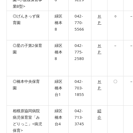
業B型>
◎げんきっず保
緑区
042-
Ｈ
○
–
育園
橋本
770-
Ｐ
8
5566
◎星の子第2保育
緑区
042-
Ｈ
–
–
園
橋本
775-
Ｐ
8
2580
◎橋本中央保育
緑区
042-
Ｈ
〇
–
園
橋本
703-
Ｐ
台1
1855
相模原協同病院
緑区
042-
紹
病児保育室「み
橋本
713-
介
どりっこ」<病児
台4
3745
保育>