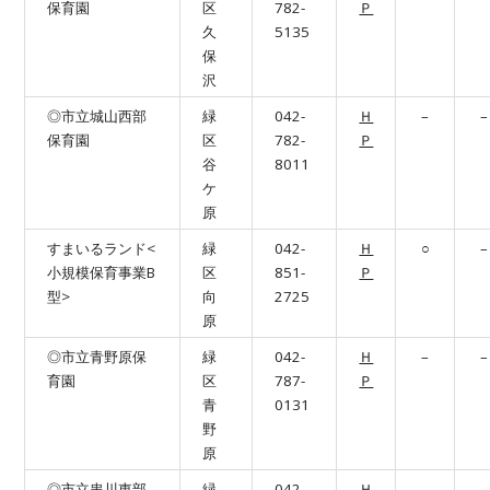
保育園
区
782-
Ｐ
久
5135
保
沢
◎市立城山西部
緑
042-
Ｈ
–
–
保育園
区
782-
Ｐ
谷
8011
ケ
原
すまいるランド<
緑
042-
Ｈ
○
–
小規模保育事業B
区
851-
Ｐ
型>
向
2725
原
◎市立青野原保
緑
042-
Ｈ
–
–
育園
区
787-
Ｐ
青
0131
野
原
◎市立串川東部
緑
042-
Ｈ
–
–