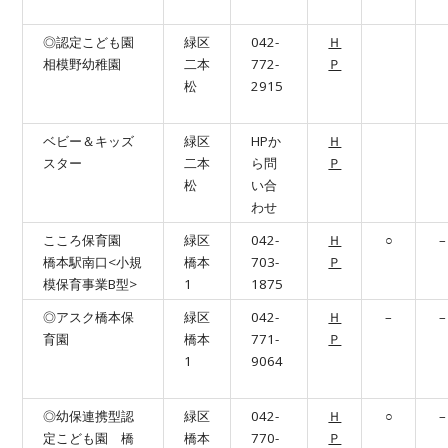
◎認定こども園
緑区
042-
Ｈ
相模野幼稚園
二本
772-
Ｐ
松
2915
ベビー＆キッズ
緑区
HPか
Ｈ
スター
二本
ら問
Ｐ
松
い合
わせ
こころ保育園
緑区
042-
Ｈ
○
–
橋本駅南口<小規
橋本
703-
Ｐ
模保育事業B型>
1
1875
◎アスク橋本保
緑区
042-
Ｈ
–
–
育園
橋本
771-
Ｐ
1
9064
◎幼保連携型認
緑区
042-
Ｈ
○
–
定こども園 橋
橋本
770-
Ｐ