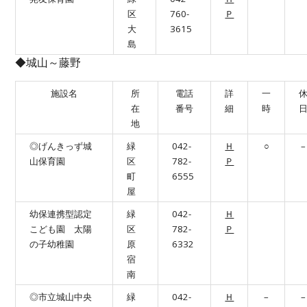
区
760-
Ｐ
大
3615
島
◆城山～藤野
施設名
所
電話
詳
一
在
番号
細
時
地
◎げんきっず城
緑
042-
Ｈ
○
–
山保育園
区
782-
Ｐ
町
6555
屋
幼保連携型認定
緑
042-
Ｈ
こども園 太陽
区
782-
Ｐ
の子幼稚園
原
6332
宿
南
◎市立城山中央
緑
042-
Ｈ
–
–