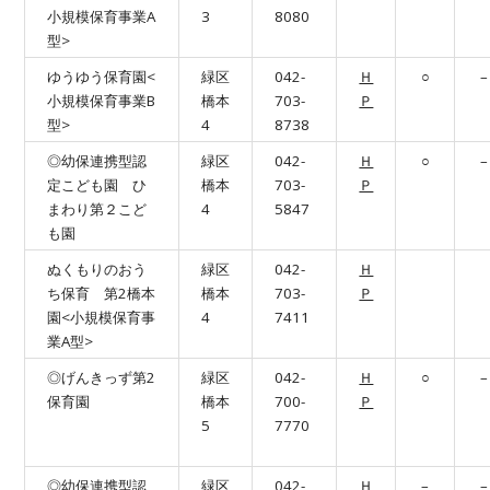
小規模保育事業A
3
8080
型>
ゆうゆう保育園<
緑区
042-
Ｈ
○
–
小規模保育事業B
橋本
703-
Ｐ
型>
4
8738
◎幼保連携型認
緑区
042-
Ｈ
○
–
定こども園 ひ
橋本
703-
Ｐ
まわり第２こど
4
5847
も園
ぬくもりのおう
緑区
042-
Ｈ
ち保育 第2橋本
橋本
703-
Ｐ
園<小規模保育事
4
7411
業A型>
◎げんきっず第2
緑区
042-
Ｈ
○
–
保育園
橋本
700-
Ｐ
5
7770
◎幼保連携型認
緑区
042-
Ｈ
–
–