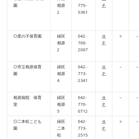
園
相原
775-
Ｐ
2
5361
◎星の子保育園
緑区
042-
Ｈ
○
–
相原
700-
Ｐ
2
2007
◎市立相原保育
緑区
042-
Ｈ
–
–
園
相原
773-
Ｐ
4
2341
相原病院 保育
緑区
042-
Ｈ
–
–
室
相原
770-
Ｐ
5
0712
◎二本松こども
緑区
042-
Ｈ
○
–
園
二本
773-
Ｐ
松
2515