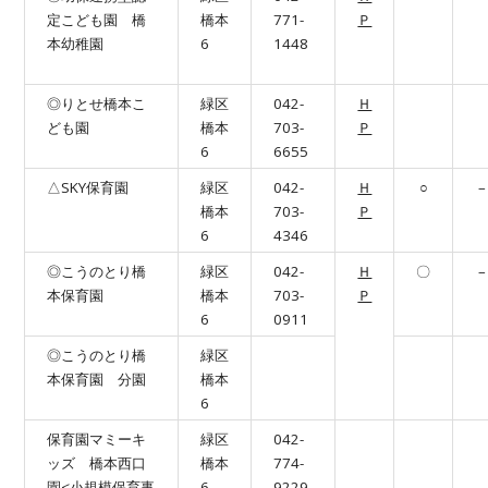
定こども園 橋
橋本
771-
Ｐ
本幼稚園
6
1448
◎りとせ橋本こ
緑区
042-
Ｈ
ども園
橋本
703-
Ｐ
6
6655
△SKY保育園
緑区
042-
Ｈ
○
–
橋本
703-
Ｐ
6
4346
◎こうのとり橋
緑区
042-
Ｈ
〇
–
本保育園
橋本
703-
Ｐ
6
0911
◎こうのとり橋
緑区
本保育園 分園
橋本
6
保育園マミーキ
緑区
042-
ッズ 橋本西口
橋本
774-
園<小規模保育事
6
9229