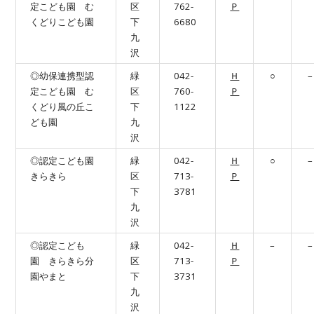
定こども園 む
区
762-
Ｐ
くどりこども園
下
6680
九
沢
◎幼保連携型認
緑
042-
Ｈ
○
–
定こども園 む
区
760-
Ｐ
くどり風の丘こ
下
1122
ども園
九
沢
◎認定こども園
緑
042-
Ｈ
○
–
きらきら
区
713-
Ｐ
下
3781
九
沢
◎認定こども
緑
042-
Ｈ
–
–
園 きらきら分
区
713-
Ｐ
園やまと
下
3731
九
沢