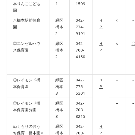
本りんごこども
1
1509
園
△橋本駅前保育
緑区
042-
Ｈ
○
–
園
橋本
774-
Ｐ
2
9191
◎エンゼルハウ
緑区
042-
Ｈ
○
ス保育園
橋本
700-
Ｐ
2
4150
◎レイモンド橋
緑区
042-
Ｈ
–
–
本保育園
橋本
775-
Ｐ
3
5301
◎レイモンド橋
緑区
042-
–
–
本保育園分園
橋本
703-
3
8215
ぬくもりのおう
緑区
042-
Ｈ
ち保育 橋本園<
橋本
703-
Ｐ