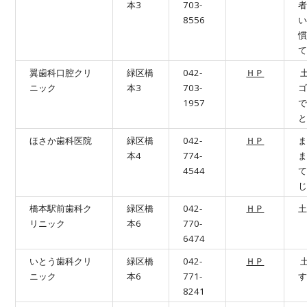
本3
703-
8556
翼歯科口腔クリ
緑区橋
042-
ＨＰ
ニック
本3
703-
1957
ほさか歯科医院
緑区橋
042-
ＨＰ
本4
774-
4544
橋本駅前歯科ク
緑区橋
042-
ＨＰ
リニック
本6
770-
6474
いとう歯科クリ
緑区橋
042-
ＨＰ
ニック
本6
771-
8241