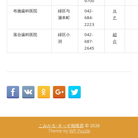
9700
布施歯科医院
緑区与
042-
Ｈ
瀬本町
684-
Ｐ
2223
落合歯科医院
緑区小
042-
紹
渕
687-
介
2645
こみかる･きっず相模原
© 2026
Theme by
WP Puzzle