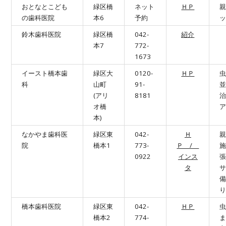
おとなとこども
緑区橋
ネット
ＨＰ
の歯科医院
本6
予約
鈴木歯科医院
緑区橋
042-
紹介
本7
772-
1673
イースト橋本歯
緑区大
0120-
ＨＰ
科
山町
91-
(アリ
8181
オ橋
本)
なかやま歯科医
緑区東
042-
Ｈ
院
橋本1
773-
Ｐ /
0922
インス
タ
橋本歯科医院
緑区東
042-
ＨＰ
橋本2
774-