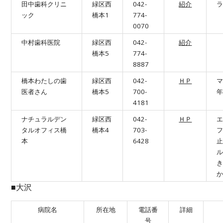
田中歯科クリニ
緑区西
042-
紹介
ラ
ック
橋本1
774-
0070
中村歯科医院
緑区西
042-
紹介
橋本5
774-
8887
橋本わたしの歯
緑区西
042-
ＨＰ
医者さん
橋本5
700-
4181
ナチュラルデン
緑区西
042-
ＨＰ
タルオフィス橋
橋本4
703-
本
6428
■大沢
病院名
所在地
電話番
詳細
号