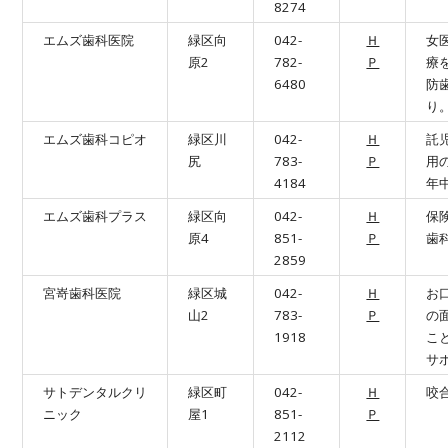
8274
エムズ歯科医院
緑区向
042-
Ｈ
女
原2
782-
Ｐ
療
6480
防
り
エムズ歯科コピオ
緑区川
042-
Ｈ
託
尻
783-
Ｐ
用
4184
年
エムズ歯科プラス
緑区向
042-
Ｈ
保
原4
851-
Ｐ
歯
2859
宮嵜歯科医院
緑区城
042-
Ｈ
お
山2
783-
Ｐ
の
1918
こ
サ
サトデンタルクリ
緑区町
042-
Ｈ
咬
ニック
屋1
851-
Ｐ
2112