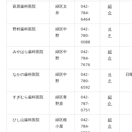
萩原歯科医院
緑区太
042-
紹
井
784-
介
6464
野村歯科医院
緑区中
042-
Ｈ
野
780-
Ｐ
0088
みやはら歯科医院
緑区中
042-
紹
野
784-
介
7676
なかの歯科医院
緑区中
042-
Ｈ
日
野
780-
Ｐ
6592
すぎむら歯科医院
緑区青
042-
紹
野原
787-
介
0751
ひし山歯科医院
緑区根
042-
紹
小屋
784-
介