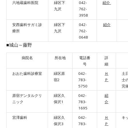
六地蔵歯科医院
緑区下
042-
紹介
九沢
762-
3958
安西歯科サガミ診
緑区下
042-
紹介
療所
九沢
762-
0648
■城山～藤野
病院名
所在地
電話番
詳
号
細
おおた歯科診療室
緑区原
042-
Ｈ
土
宿2
783-
Ｐ
士
5750
完
原宿デンタルクリ
緑区久
042-
紹
ニック
保沢1
783-
介
1695
宮澤歯科
緑区久
042-
Ｈ
キ
保沢3
783-
Ｐ