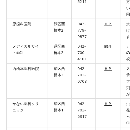
5211
原歯科医院
緑区西
042-
ＨＰ
橋本2
779-
け
9877
メディカルサイ
緑区西
042-
紹介
←
ト歯科
橋本2
700-
4181
西橋本歯科医院
緑区西
042-
ＨＰ
橋本2
703-
0708
かない歯科クリ
緑区西
042-
ＨＰ
ニック
橋本1
703-
6317
O