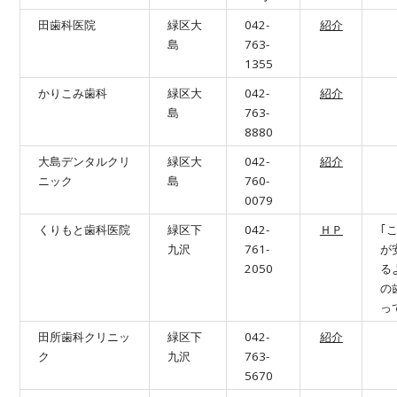
田歯科医院
緑区大
042-
紹介
島
763-
1355
かりこみ歯科
緑区大
042-
紹介
島
763-
8880
大島デンタルクリ
緑区大
042-
紹介
ニック
島
760-
0079
くりもと歯科医院
緑区下
042-
ＨＰ
｢
九沢
761-
が
2050
る
の
っ
田所歯科クリニッ
緑区下
042-
紹介
ク
九沢
763-
5670