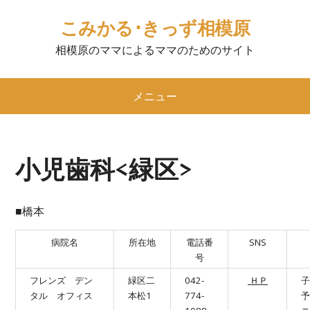
こみかる･きっず相模原
相模原のママによるママのためのサイト
メニュー
小児歯科<緑区>
■橋本
病院名
所在地
電話番
SNS
号
フレンズ デン
緑区二
042-
ＨＰ
子
タル オフィス
本松1
774-