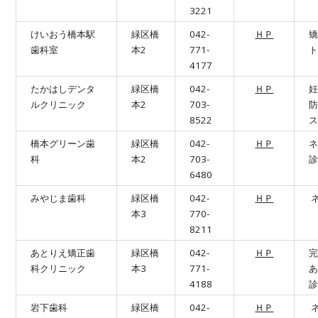
3221
けいおう橋本駅
緑区橋
042-
ＨＰ
歯科室
本2
771-
4177
たかはしデンタ
緑区橋
042-
ＨＰ
ルクリニック
本2
703-
8522
橋本グリーン歯
緑区橋
042-
ＨＰ
科
本2
703-
6480
みやじま歯科
緑区橋
042-
ＨＰ
本3
770-
8211
あとりえ矯正歯
緑区橋
042-
ＨＰ
科クリニック
本3
771-
あ
4188
診
岩下歯科
緑区橋
042-
ＨＰ