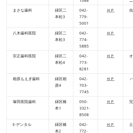
1088
まさな歯科
緑区二
042-
ＨＰ
本松3
779-
5001
八木歯科医院
緑区二
042-
ＨＰ
本松3
774-
5885
宗正歯科医院
緑区二
042-
ＨＰ
本松4
773-
8281
相原もえぎ歯科
緑区相
042-
ＨＰ
原4
703-
7745
塚田医院歯科
緑区橋
050-
ＨＰ
本1
3321-
8508
E-デンタル
緑区橋
042-
ＨＰ
本2
772-