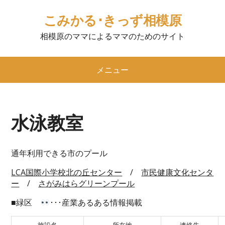
こみかる･きっず相模原
相模原のママによるママのためのサイト
メニュー
水泳教室
通年利用できる市のプール
LCA国際小学校北の丘センター
/
市民健康文化センタ
ー
/
さがみはらグリーンプール
■緑区
･･･産業あるある情報掲載