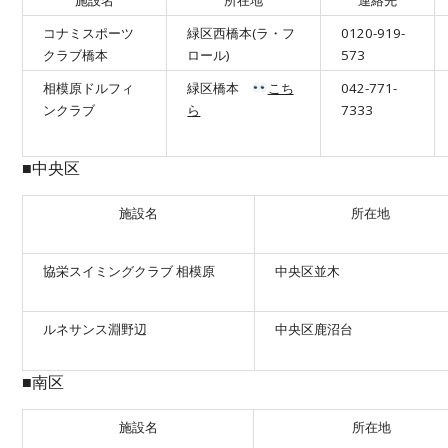
施設名
所在地
連絡先
コナミスポーツ
緑区西橋本(ラ・フ
0120-919-
クラブ橋本
ロール)
573
相模原ドルフィ
緑区橋本
こち
042-771-
ンクラブ
ら
7333
■中央区
施設名
所在地
協栄スイミングクラブ 相模原
中央区並木
ルネサンス淵野辺
中央区鹿沼台
■南区
施設名
所在地